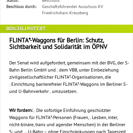
Diese
Status:
Beschluss
Tabelle
Beschluss durch:
Geschäftsführender Ausschuss KV
beschreibt
Friedrichshain-Kreuzberg
den
Status,
BESCHLUSSTEXT
die
Antragstellerin
FLINTA*-Waggons für Berlin: Schutz,
und
Sichtbarkeit und
Solidarität im ÖPNV
verschiedene
Rahmendaten
zum
Der Senat wird aufgefordert, gemeinsam mit der BVG, der S-
Antrag
Bahn Berlin GmbH und
dem VBB, unter Einbeziehung
zivilgesellschaftlicher FLINTA*-Organisationen, die
Einrichtung barrierefreier FLINTA*-Waggons im Berliner S-
und U-Bahnverkehr
umzusetzen.
Wir fordern:
Die sofortige Einführung geschützter
Waggons für FLINTA*-Personen (Frauen,
Lesben, inter,
nicht-binäre, trans und agender Menschen) in der Berliner
S- und
U-Bahn – ohne Einschränkungen nach Tageszeit