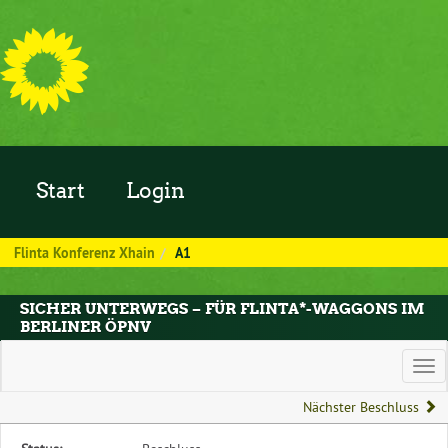
Zum Inhalt der Seite
Start
Login
Flinta Konferenz Xhain
A1
SICHER UNTERWEGS – FÜR FLINTA*-WAGGONS IM
BERLINER ÖPNV
Hau
Nächster Beschluss